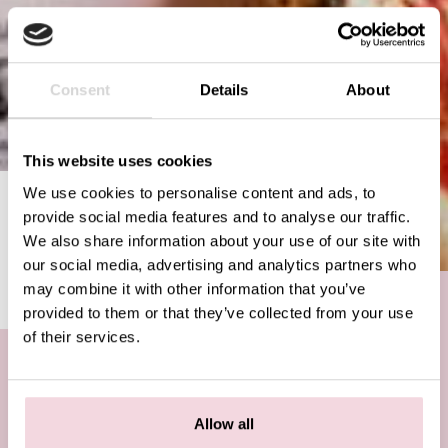
Consent
Details
About
This website uses cookies
We use cookies to personalise content and ads, to
WE HAVE A NEW BEPPE MENU
provide social media features and to analyse our traffic.
We also share information about your use of our site with
NEWS
APRIL 4, 2023
our social media, advertising and analytics partners who
may combine it with other information that you’ve
provided to them or that they’ve collected from your use
of their services.
We zijn superblij om ons nieuwe Pizza Beppe
menu aan te kondigen! Samen met onze pizzaioli
Allow all
hebben we nieuwe pizza’s toegevoegd die het