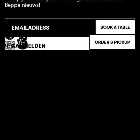
Beppe nieuws!
BOOK A TABLE
ORDER & PICKUP
MENU
NIEUWS
PIZZA
FRANCHISE
LOCATIES
LOYALTY CLUB
OVER ONS
VACATURES
CONTACT