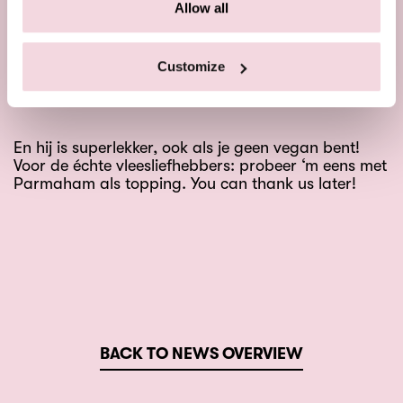
Allow all
heeft geen bergen toppings nodig. Wij maken onze
Vegan Uno met champignons, spinazie,
gekarameliseerde ui, knoflook en extra vergine
olijfolie. De perfecte smaakcombinatie voor een
Customize
vegan pizza.
En hij is superlekker, ook als je geen vegan bent!
Voor de échte vleesliefhebbers: probeer ‘m eens met
Parmaham als topping. You can thank us later! ‍
BACK TO NEWS OVERVIEW