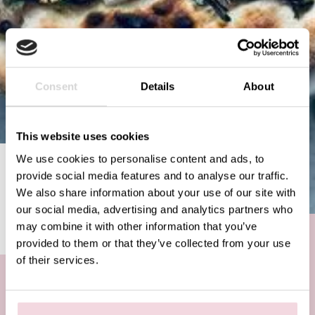
Consent
Details
About
This website uses cookies
We use cookies to personalise content and ads, to
UNO DUE TRE, VEGAN UNO!
provide social media features and to analyse our traffic.
We also share information about your use of our site with
NEWS
OCTOBER 3, 2022
our social media, advertising and analytics partners who
may combine it with other information that you’ve
provided to them or that they’ve collected from your use
of their services.
Onze
Vegan Uno
, zo simpel kan een vegan pizza
zijn. Zoals onze pizzaioli zeggen: een goede pizza