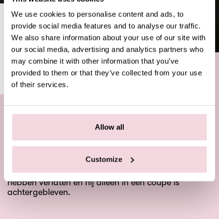
We use cookies to personalise content and ads, to
BEPPE PICKS: CITY OF
provide social media features and to analyse our traffic.
WOMAN
We also share information about your use of our site with
our social media, advertising and analytics partners who
may combine it with other information that you’ve
NEWS
JULY 18, 2023
provided to them or that they’ve collected from your use
of their services.
City of Women
volgt de reis van een middelbare
Allow all
man genaamd Snàporaz, gespeeld door Marcello
Mastroianni. Het verhaal begint wanneer Snàporaz
in slaap valt in de trein en terechtkomt in een
Customize
surrealistisch, droomachtig landschap. Wanneer hij
wakker wordt, ontdekt hij dat alle vrouwen de trein
hebben verlaten en hij alleen in een coupé is
achtergebleven.